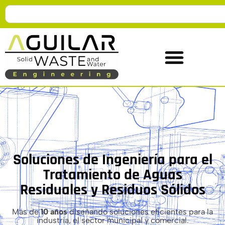
Soluciones de Ingeniería para el
Tratamiento de Aguas
Residuales y Residuos Sólidos
Más de
10 años
diseñando soluciones eficientes para la
industria, el sector municipal y comercial.